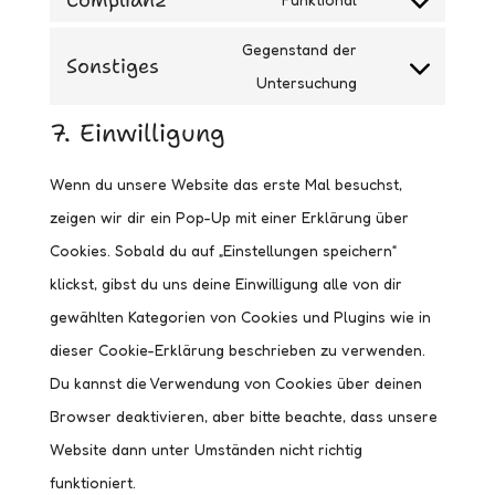
Complianz
wordpress
Consent
service
to
Gegenstand der
Sonstiges
google-
service
Consent
Untersuchung
fonts
complianz
to
7. Einwilligung
service
sonstiges
Wenn du unsere Website das erste Mal besuchst,
zeigen wir dir ein Pop-Up mit einer Erklärung über
Cookies. Sobald du auf „Einstellungen speichern“
klickst, gibst du uns deine Einwilligung alle von dir
gewählten Kategorien von Cookies und Plugins wie in
dieser Cookie-Erklärung beschrieben zu verwenden.
Du kannst die Verwendung von Cookies über deinen
Browser deaktivieren, aber bitte beachte, dass unsere
Website dann unter Umständen nicht richtig
funktioniert.